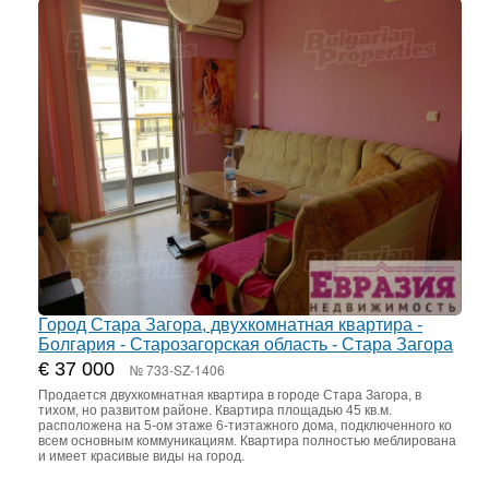
Город Стара Загора, двухкомнатная квартира -
Болгария - Старозагорская область - Стара Загора
€ 37 000
№ 733-SZ-1406
Продается двухкомнатная квартира в городе Стара Загора, в
тихом, но развитом районе. Квартира площадью 45 кв.м.
расположена на 5-ом этаже 6-тиэтажного дома, подключенного ко
всем основным коммуникациям. Квартира полностью меблирована
и имеет красивые виды на город.