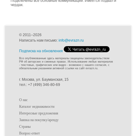
Подключены все основные коммуникации. Имеется подвал и
чердак.
© 2011–2026
Написать нам письмо:
info@evrazn.ru
Подписка на обновления
Все опубликованные здесь материалы защищены законодательством
РФ об авторских и смежных правах. Использование любых материалов
- текстовых, графических или видео - возможно с нашего согласия, с
обязательным указанием активной ссылки на сайт evrazn.ru.
г. Москва, ул. Бауманская, 15
тел.: +7 (499) 346-80-69
О нас
Каталог недвижимости
Интересные предложения
Заявка на покупку/аренду
Страны
Вопрос-ответ