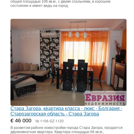
общей площадью 106 кв.м., с двумя спальнями, в хорошем
состоянии и имеет виды на город.
Стара Загора, квартира класса - люкс - Болгария -
Старозагорская область - Стара Загора
€ 46 000
№ 1106-SZ-1120
В развитом районе новостройки города Стара Загора, продается
двухкомнатная квартира. Квартира площадью 66 кв.м.,