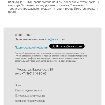
площадью 96 кв.м. расположена на 3-ем, последнем, этаже дома. В
квартире 3 спальни, коридор, кухня, гостиная, 2 ванные и 3
террасы с прекрасными видами на горы и город. Имеется подвал и
гараж.
© 2011–2026
Написать нам письмо:
info@evrazn.ru
Подписка на обновления
Все опубликованные здесь материалы защищены законодательством
РФ об авторских и смежных правах. Использование любых материалов
- текстовых, графических или видео - возможно с нашего согласия, с
обязательным указанием активной ссылки на сайт evrazn.ru.
г. Москва, ул. Бауманская, 15
тел.: +7 (499) 346-80-69
О нас
Каталог недвижимости
Интересные предложения
Заявка на покупку/аренду