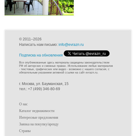
© 2011–2026
Написать нам письмо:
info@evrazn.ru
Подписка на обновления
Все опубликованные здесь материалы защищены законодательством
РФ об авторских и смежных правах. Использование любых материалов
- текстовых, графических или видео - возможно с нашего согласия, с
обязательным указанием активной ссылки на сайт evrazn.ru.
г. Москва, ул. Бауманская, 15
тел.: +7 (499) 346-80-69
О нас
Каталог недвижимости
Интересные предложения
Заявка на покупку/аренду
Страны