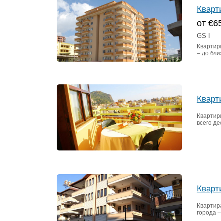
Кварт
от €6
GS I
Квартир
– до бл
Кварт
Квартир
всего де
Кварт
Квартир
города –