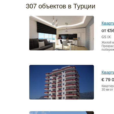
307 объектов в Турции
Кварт
от €5
GS IX
Жилой к
Прекрас
побереж
Кварт
€ 79 
Квартира
30 км от