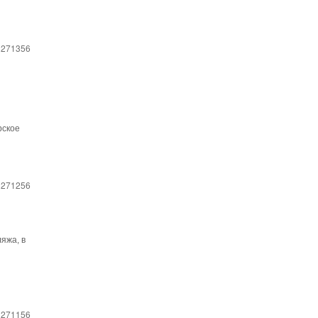
 271356
рское
 271256
яжа, в
 271156