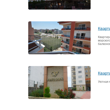
Кварт
Квартира
морског
балконо
Кварт
Уютная 