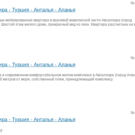
№
ира - Турция - Анталья - Аланья
ью меблированная квартира в красивой живописной части Авсаллара (город
 Шестой этаж жилого дома, прекрасный вид из окон. Квартира рассчитана на
.
№
ира - Турция - Анталья - Аланья
а в современном комфортабельном жилом комплексе в Авсалларе (город Алан
50 метров от моря, собственный пляж, принадлежащий комплексу.
№
ира - Турция - Анталья - Аланья
ty