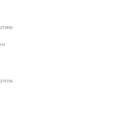
 270856
в от
 270756