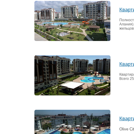
Кварт
Полност
Алания).
жильцов
Кварт
Квартир
Всего 2
Кварт
Olive Ci