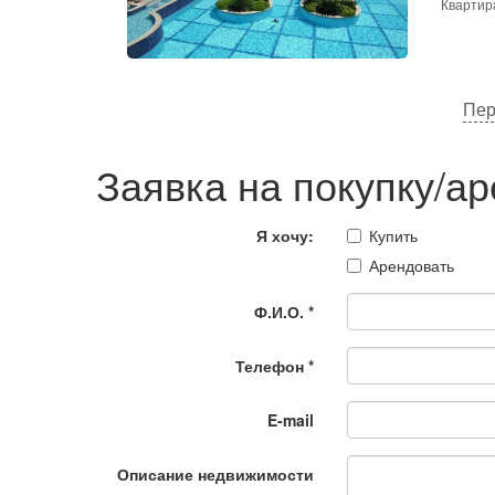
Квартира
Пер
Заявка на покупку/а
Я хочу:
Купить
Арендовать
Ф.И.О.
*
Телефон
*
E-mail
Описание недвижимости