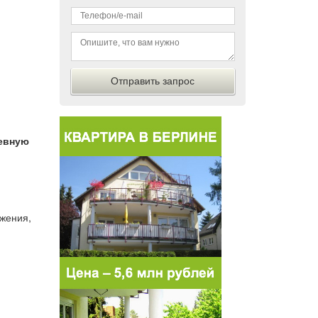
невную
ожения,