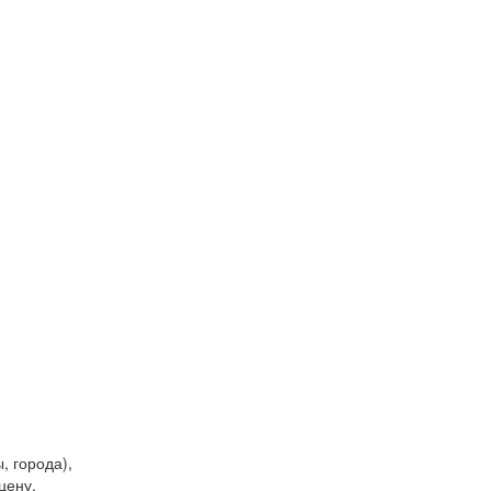
, города),
цену,