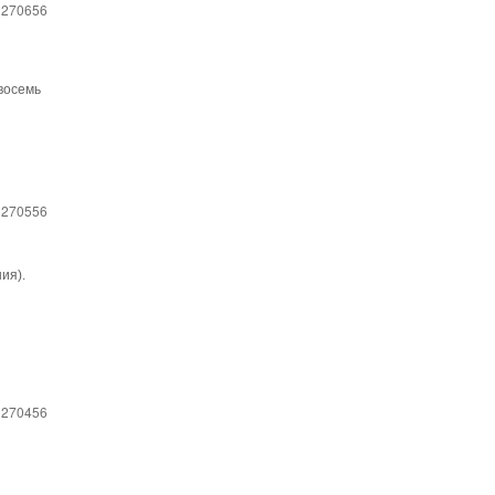
 270656
 восемь
 270556
ия).
 270456