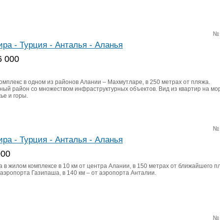
№
ира - Турция - Анталья - Аланья
6 000
омплекс в одном из районов Алании – Махмутларе, в 250 метрах от пляжа.
ный район со множеством инфраструктурных объектов. Вид из квартир на мо
ье и горы.
№
ира - Турция - Анталья - Аланья
000
 в жилом комплексе в 10 км от центра Алании, в 150 метрах от ближайшего пл
 аэропорта Газипаша, в 140 км – от аэропорта Анталии.
№