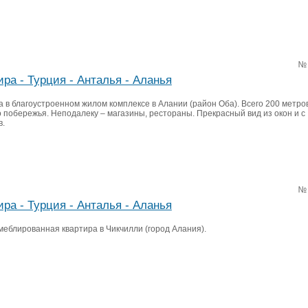
№
ира - Турция - Анталья - Аланья
 в благоустроенном жилом комплексе в Алании (район Оба). Всего 200 метро
о побережья. Неподалеку – магазины, рестораны. Прекрасный вид из окон и с
в.
№
ира - Турция - Анталья - Аланья
меблированная квартира в Чикчилли (город Алания).