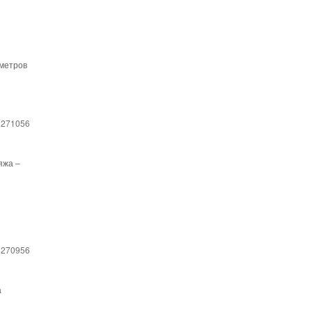
 метров
 271056
яжа –
 270956
а