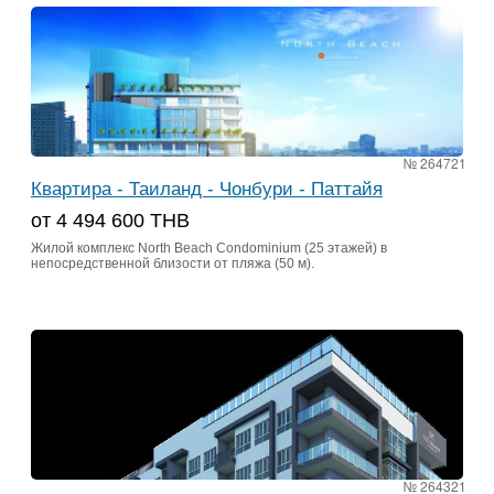
№ 264721
Квартира - Таиланд - Чонбури - Паттайя
от 4 494 600 THB
Жилой комплекс North Beach Condominium (25 этажей) в
непосредственной близости от пляжа (50 м).
№ 264321