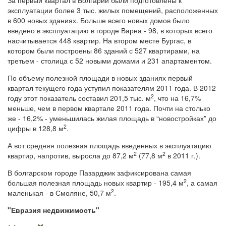
За первый квартал в Болгарии были подготовлены к
эксплуатации более 3 тыс. жилых помещений, расположенных
в 600 новых зданиях. Больше всего новых домов было
введено в эксплуатацию в городе Варна - 98, в которых всего
насчитывается 448 квартир. На втором месте Бургас, в
котором были построены 86 зданий с 527 квартирами, на
третьем - столица с 52 новыми домами и 231 апартаментом.
По объему полезной площади в новых зданиях первый
квартал текущего года уступил показателям 2011 года. В 2012
2
году этот показатель составил 201,5 тыс. м
, что на 16,7%
меньше, чем в первом квартале 2011 года. Почти на столько
же - 16,2% - уменьшилась жилая площадь в “новостройках” до
2
цифры в 128,8 м
.
А вот средняя полезная площадь введенных в эксплуатацию
2
2
квартир, напротив, выросла до 87,2 м
(77,8 м
в 2011 г.).
В болгарском городе Пазарджик зафиксирована самая
2
большая полезная площадь новых квартир - 195,4 м
, а самая
2
маленькая - в Смоляне, 50,7 м
.
"Евразия недвижимость"