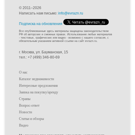
© 2011–2026
Написать нам письмо:
info@evrazn.ru
Подписка на обновления
Все опубликованные здесь материалы защищены законодательством
РФ об авторских и смежных правах. Использование любых материалов
- текстовых, графических или видео - возможно с нашего согласия, с
обязательным указанием активной ссылки на сайт evrazn.ru.
г. Москва, ул. Бауманская, 15
тел.: +7 (499) 346-80-69
О нас
Каталог недвижимости
Интересные предложения
Заявка на покупку/аренду
Страны
Вопрос-ответ
Новости
Статьи и обзоры
Видео