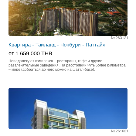
№ 263121
Квартира - Таиланд - Чонбури - Паттайя
от 1 659 000 THB
Неподалеку от комплекса – рестораны, кафе и другие
развлекательные заведения. На расстоянии чуть более километра
– море (добраться до него можно на шаттл-басе).
№ 261621