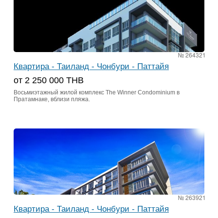
№ 264321
Квартира - Таиланд - Чонбури - Паттайя
от 2 250 000 ТНВ
Восьмиэтажный жилой комплекс The Winner Condominium в
Пратамнаке, вблизи пляжа.
№ 263921
Квартира - Таиланд - Чонбури - Паттайя