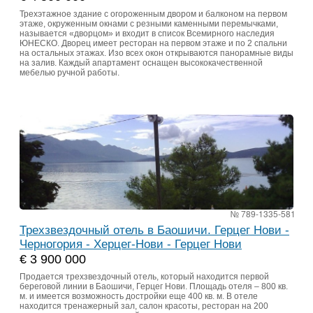
Трехэтажное здание с огороженным двором и балконом на первом
этаже, окруженным окнами с резными каменными перемычками,
называется «дворцом» и входит в список Всемирного наследия
ЮНЕСКО. Дворец имеет ресторан на первом этаже и по 2 спальни
на остальных этажах. Изо всех окон открываются панорамные виды
на залив. Каждый апартамент оснащен высококачественной
мебелью ручной работы.
№ 789-1335-581
Трехзвездочный отель в Баошичи. Герцег Нови -
Черногория - Херцег-Нови - Герцег Нови
€ 3 900 000
Продается трехзвездочный отель, который находится первой
береговой линии в Баошичи, Герцег Нови. Площадь отеля – 800 кв.
м. и имеется возможность достройки еще 400 кв. м. В отеле
находится тренажерный зал, салон красоты, ресторан на 200