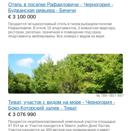
Отель в поселке Рафаиловичи - Черногория -
Будванская ривьера - Бечичи
€ 3 100 000
Продается четырехэтажный отель в тихом рыбацком поселке
Рафаиловичи. В отеле 16 апартаментов, 3-комнатная квартира,
ресторан, ресепшн, прачечная и помещение под сауну.
Апартаменты меблированы. Все номера с видом на море.
№ 789-1801-897
Тиват, участок с видом на море - Черногория -
Боко-Которский залив - Тиват
€ 3 076 990
Продается неурбанизированный земельный участок площадью
87.914 кв. м. Участок находится в Тивате, район Доня Ластва.
Участок находится на 300 метров над уровнем моря и имеет