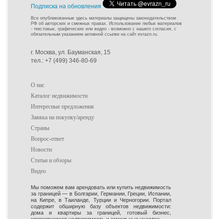
Подписка на обновления
Все опубликованные здесь материалы защищены законодательством
РФ об авторских и смежных правах. Использование любых материалов
- текстовых, графических или видео - возможно с нашего согласия, с
обязательным указанием активной ссылки на сайт evrazn.ru.
г. Москва, ул. Бауманская, 15
тел.: +7 (499) 346-80-69
О нас
Каталог недвижимости
Интересные предложения
Заявка на покупку/аренду
Страны
Вопрос-ответ
Новости
Статьи и обзоры
Видео
Мы поможем вам арендовать или купить недвижимость
за границей — в Болгарии, Германии, Греции, Испании,
на Кипре, в Таиланде, Турции и Черногории. Портал
содержит обширную базу объектов недвижимости:
дома и квартиры за границей, готовый бизнес,
коммерческая недвижимость и земельные участки.