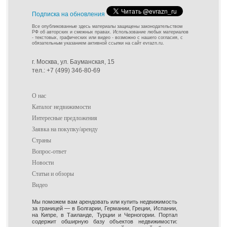
Подписка на обновления
Все опубликованные здесь материалы защищены законодательством
РФ об авторских и смежных правах. Использование любых материалов
- текстовых, графических или видео - возможно с нашего согласия, с
обязательным указанием активной ссылки на сайт evrazn.ru.
г. Москва, ул. Бауманская, 15
тел.: +7 (499) 346-80-69
О нас
Каталог недвижимости
Интересные предложения
Заявка на покупку/аренду
Страны
Вопрос-ответ
Новости
Статьи и обзоры
Видео
Мы поможем вам арендовать или купить недвижимость
за границей — в Болгарии, Германии, Греции, Испании,
на Кипре, в Таиланде, Турции и Черногории. Портал
содержит обширную базу объектов недвижимости: