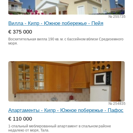
№ 255735
Вилла - Кипр - Южное побережье - Пейя
€ 375 000
Восхитительная вилла 190 кв. м. с бассейном вблизи Средиземного
моря.
№ 254835
Апартаменты - Кипр - Южное побережье - Пафос
€ 110 000
1-спальный меблированный апартамент в спальном районе
недалеко от моря, Тала.