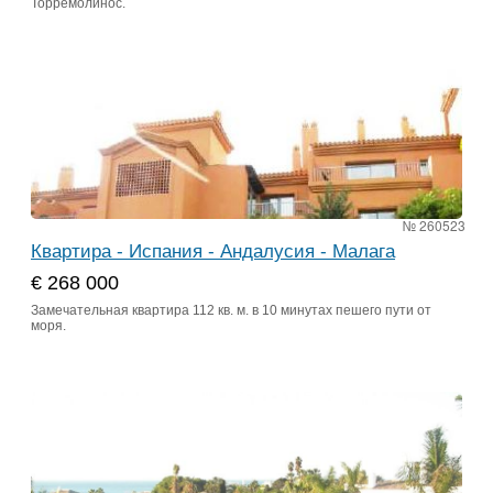
Торремолинос.
№ 260523
Квартира - Испания - Андалусия - Малага
€ 268 000
Замечательная квартира 112 кв. м. в 10 минутах пешего пути от
моря.