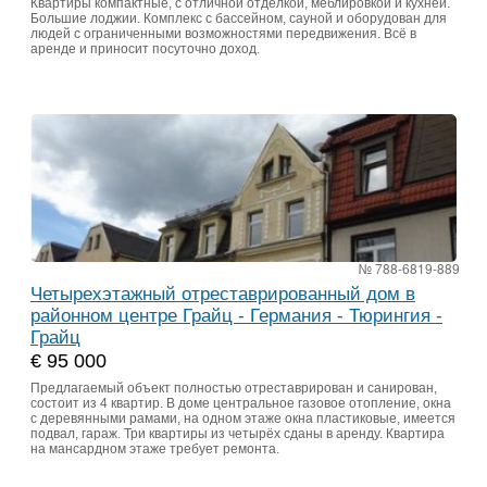
Квартиры компактные, с отличной отделкой, меблировкой и кухней.
Большие лоджии. Комплекс с бассейном, сауной и оборудован для
людей с ограниченными возможностями передвижения. Всё в
аренде и приносит посуточно доход.
№ 788-6819-889
Четырехэтажный отреставрированный дом в
районном центре Грайц - Германия - Тюрингия -
Грайц
€ 95 000
Предлагаемый объект полностью отреставрирован и санирован,
состоит из 4 квартир. В доме центральное газовое отопление, окна
с деревянными рамами, на одном этаже окна пластиковые, имеется
подвал, гараж. Три квартиры из четырёх сданы в аренду. Квартира
на мансардном этаже требует ремонта.