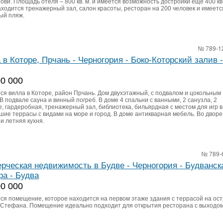
ови. Площадь отеля – 800 кв. м. и имеется возможность достройки еще 400 кв.
аходится тренажерный зал, салон красоты, ресторан на 200 человек и имеетс
ый пляж.
№ 789-1
 в Которе, Прчань - Черногория - Боко-Которский залив -
00 000
ся вилла в Которе, район Прчань. Дом двухэтажный, с подвалом и цокольным
В подвале сауна и винный погреб. В доме 4 спальни с ванными, 2 санузла, 2
, гардеробная, тренажерный зал, библиотека, бильярдная с местом для игр в
шие террасы с видами на море и город. В доме антикварная мебель. Во дворе
и летняя кухня.
№ 789-
рческая недвижимость в Будве - Черногория - Будванск
ра - Будва
00 000
ся помещение, которое находится на первом этаже здания с террасой на ос
 Стефана. Помещение идеально подходит для открытия ресторана с выходом