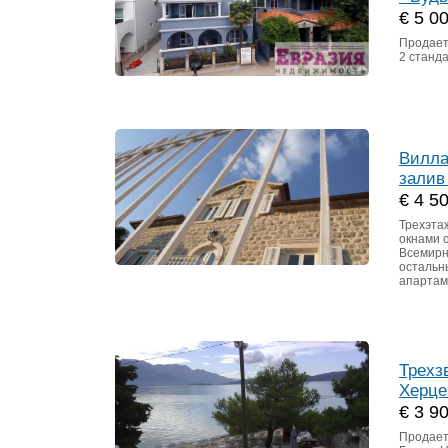
€ 5 0
Продает
2 станда
Вилла
залив
€ 4 5
Трехэта
окнами 
Всемирн
остальн
апартам
Трехз
Херце
€ 3 9
Продает