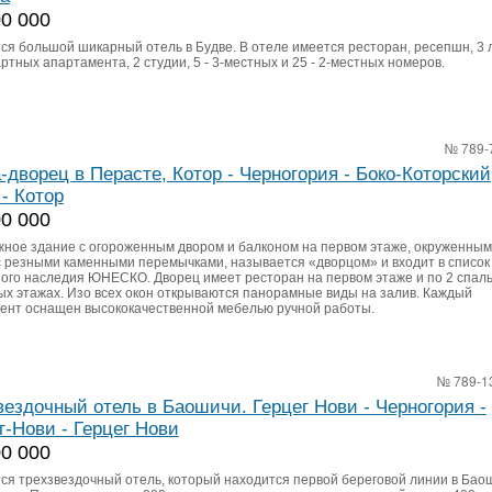
00 000
ся большой шикарный отель в Будве. В отеле имеется ресторан, ресепшн, 3 л
ртных апартамента, 2 студии, 5 - 3-местных и 25 - 2-местных номеров.
№ 789-
-дворец в Перасте, Котор - Черногория - Боко-Которский
 - Котор
00 000
жное здание с огороженным двором и балконом на первом этаже, окруженным
с резными каменными перемычками, называется «дворцом» и входит в список
ого наследия ЮНЕСКО. Дворец имеет ресторан на первом этаже и по 2 спаль
ых этажах. Изо всех окон открываются панорамные виды на залив. Каждый
ент оснащен высококачественной мебелью ручной работы.
№ 789-1
вездочный отель в Баошичи. Герцег Нови - Черногория -
г-Нови - Герцег Нови
00 000
ся трехзвездочный отель, который находится первой береговой линии в Бао