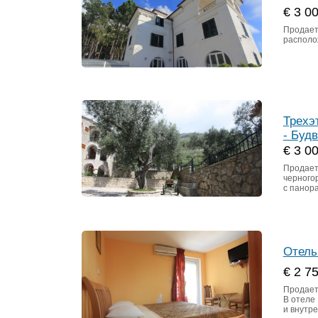
€ 3 0
Продает
располож
Трехэ
- Буд
€ 3 0
Продает
черногор
с панор
Отель
€ 2 7
Продаетс
В отеле
и внутр