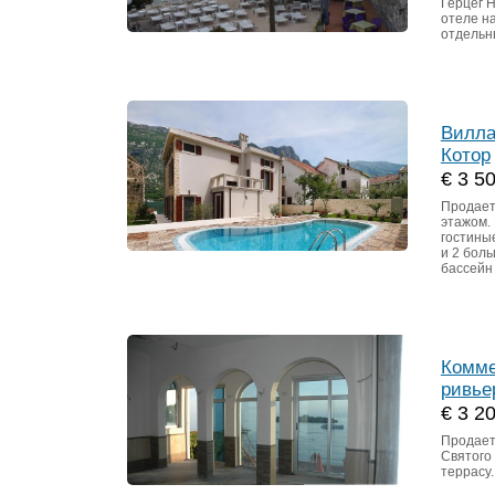
Герцег Н
отеле н
отдельн
Вилла
Котор
€ 3 5
Продает
этажом. 
гостиные
и 2 боль
бассейн 
Комме
ривье
€ 3 2
Продает
Святого
террасу.