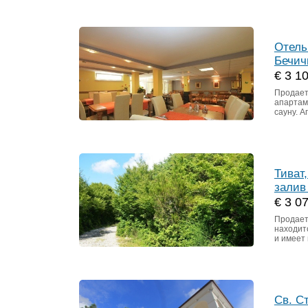
Отель
Бечич
€ 3 1
Продает
апартам
сауну. 
Тиват
залив
€ 3 0
Продает
находитс
и имеет
Св. С