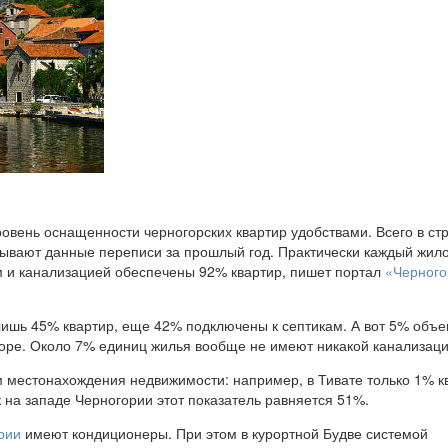
овень оснащенности черногорских квартир удобствами. Всего в ст
азывают данные переписи за прошлый год. Практически каждый жил
м и канализацией обеспечены 92% квартир, пишет портал
«Черного
ишь 45% квартир, еще 42% подключены к септикам. А вот 5% объе
оре. Около 7% единиц жилья вообще не имеют никакой канализаци
 местонахождения недвижимости: например, в Тивате только 1% к
к на западе Черногории этот показатель равняется 51%.
рии
имеют кондиционеры. При этом в курортной Будве системой