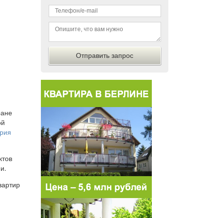
ране
ой
рия
ктов
и.
вартир