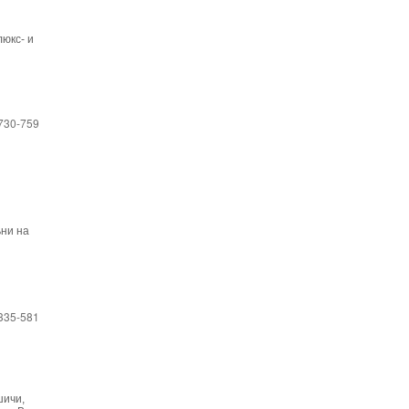
юкс- и
730-759
ни на
335-581
шичи,