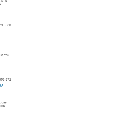
 м. В
я
293-688
 карты
659-272
ая
трове
 на