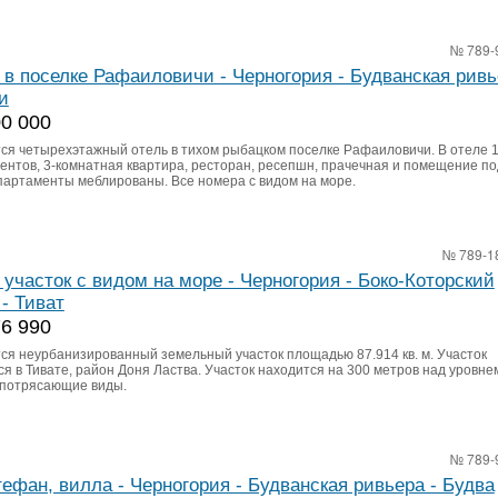
№ 789-
 в поселке Рафаиловичи - Черногория - Будванская ривь
и
00 000
ся четырехэтажный отель в тихом рыбацком поселке Рафаиловичи. В отеле 
ентов, 3-комнатная квартира, ресторан, ресепшн, прачечная и помещение по
Апартаменты меблированы. Все номера с видом на море.
№ 789-1
, участок с видом на море - Черногория - Боко-Которский
 - Тиват
76 990
ся неурбанизированный земельный участок площадью 87.914 кв. м. Участок
я в Тивате, район Доня Ластва. Участок находится на 300 метров над уровне
 потрясающие виды.
№ 789-
тефан, вилла - Черногория - Будванская ривьера - Будва