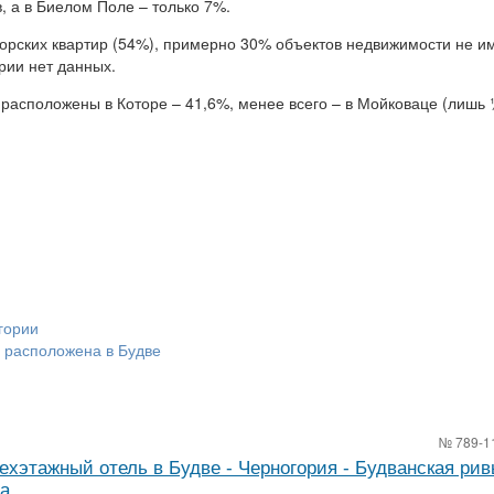
 а в Биелом Поле – только 7%.
орских квартир (54%), примерно 30% объектов недвижимости не и
ории нет данных.
 расположены в Которе – 41,6%, менее всего – в Мойковаце (лишь
гории
 расположена в Будве
№ 789-1
ехэтажный отель в Будве - Черногория - Будванская рив
ва