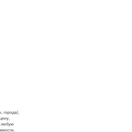
, города),
цену,
и любую
имости,