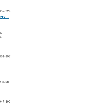
959-224
ера -
16
д
801-897
м моря
947-490