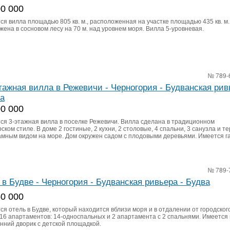
00 000
ся вилла площадью 805 кв. м., расположенная на участке площадью 435 кв. м
ена в сосновом лесу на 70 м. над уровнем моря. Вилла 5-уровневая.
№ 789-
тажная вилла в Режевичи - Черногория - Будванская рив
ва
00 000
ся 3-этажная вилла в поселке Режевичи. Вилла сделана в традиционном
ском стиле. В доме 2 гостиные, 2 кухни, 2 столовые, 4 спальни, 3 санузла и т
амным видом на море. Дом окружен садом с плодовыми деревьями. Имеется г
№ 789-
 в Будве - Черногория - Будванская ривьера - Будва
50 000
я отель в Будве, который находится вблизи моря и в отдалении от городског
 16 апартаментов: 14-односпальных и 2 апартамента с 2 спальнями. Имеется
енний дворик с детской площадкой.