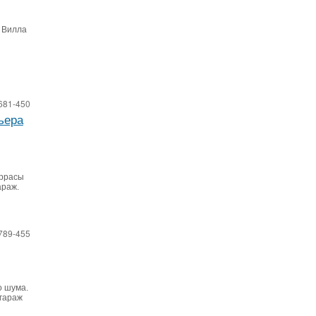
. Вилла
681-450
ьера
еррасы
араж.
789-455
о шума.
 гараж