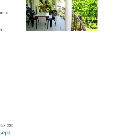
меют
 ¼
158-230
ьера