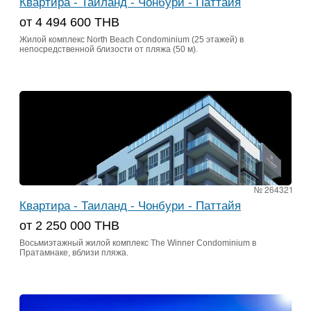
Квартира - Таиланд - Чонбури - Паттайя
от 4 494 600 THB
Жилой комплекс North Beach Condominium (25 этажей) в
непосредственной близости от пляжа (50 м).
№ 264321
Квартира - Таиланд - Чонбури - Паттайя
от 2 250 000 ТНВ
Восьмиэтажный жилой комплекс The Winner Condominium в
Пратамнаке, вблизи пляжа.