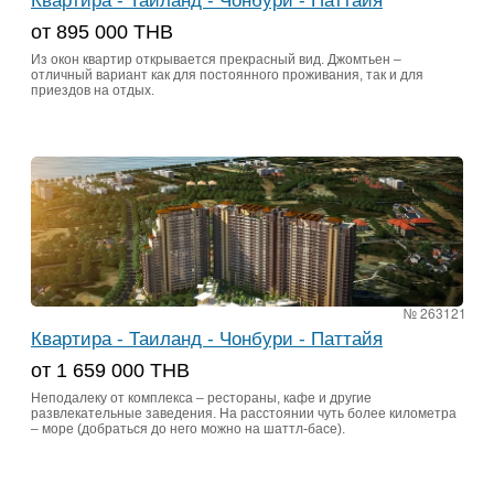
Квартира - Таиланд - Чонбури - Паттайя
от 895 000 ТНВ
Из окон квартир открывается прекрасный вид. Джомтьен –
отличный вариант как для постоянного проживания, так и для
приездов на отдых.
№ 263121
Квартира - Таиланд - Чонбури - Паттайя
от 1 659 000 THB
Неподалеку от комплекса – рестораны, кафе и другие
развлекательные заведения. На расстоянии чуть более километра
– море (добраться до него можно на шаттл-басе).