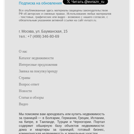
Подписка на обновления
Все опубликованные здесь материалы защищены законодательством
РФ об авторских и смежных правах. Использование любых материалов
- текстовых, графических или видео - возможно с нашего согласия, с
обязательным указанием активной ссылки на сайт evrazn.ru.
г. Москва, ул. Бауманская, 15
тел.: +7 (499) 346-80-69
О нас
Каталог недвижимости
Интересные предложения
Заявка на покупку/аренду
Страны
Вопрос-ответ
Новости
Статьи и обзоры
Видео
Мы поможем вам арендовать или купить недвижимость
за границей — в Болгарии, Германии, Греции, Испании,
на Кипре, в Таиланде, Турции и Черногории. Портал
содержит обширную базу объектов недвижимости:
дома и квартиры за границей, готовый бизнес,
коммерческая недвижимость и земельные участки.