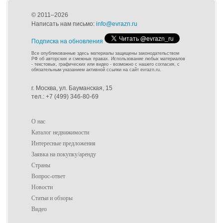
© 2011–2026
Написать нам письмо:
info@evrazn.ru
Подписка на обновления
Все опубликованные здесь материалы защищены законодательством
РФ об авторских и смежных правах. Использование любых материалов
- текстовых, графических или видео - возможно с нашего согласия, с
обязательным указанием активной ссылки на сайт evrazn.ru.
г. Москва, ул. Бауманская, 15
тел.: +7 (499) 346-80-69
О нас
Каталог недвижимости
Интересные предложения
Заявка на покупку/аренду
Страны
Вопрос-ответ
Новости
Статьи и обзоры
Видео