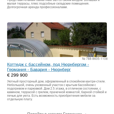
Представительный банкетный зал со своим входом. Большая и
малая террасы, плюс подсобные складские помещения.
Долгосрочная аренда профессионалами.
№ 788-8605-1108
Коттедж с бассейном, под Нюрнбергом -
Германия - Бавария - Нюрнберг
€ 299 900
Уютный просторный дом, оформленный в спокойном кантри-стиле.
Небольшой, очень ухоженный участок с крытым бассейном с
подогревом и парковкой. Дом 2.5 этажа, в отличном состоянии, с
камином, террасой с грилем, прачечной комнатой, барной стойкой и
печью для уюта. Есть возможность приобретения мебели за
отдельную плату.
Перейти в каталог Германии
→