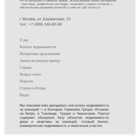
РФ об авторских и смежных правах. Использование любых материалов
- текстовых, графических или видео - возможно с нашего согласия, с
обязательным указанием активной ссылки на сайт evrazn.ru.
г. Москва, ул. Бауманская, 15
тел.: +7 (499) 346-80-69
О нас
Каталог недвижимости
Интересные предложения
Заявка на покупку/аренду
Страны
Вопрос-ответ
Новости
Статьи и обзоры
Видео
Мы поможем вам арендовать или купить недвижимость
за границей — в Болгарии, Германии, Греции, Испании,
на Кипре, в Таиланде, Турции и Черногории. Портал
содержит обширную базу объектов недвижимости:
дома и квартиры за границей, готовый бизнес,
коммерческая недвижимость и земельные участки.