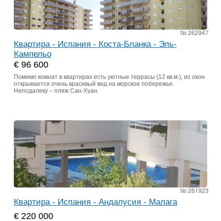
№ 262947
Квартира - Испания - Коста-Бланка - Эль-
Кампельо
€ 96 600
Помимо комнат в квартирах есть уютные террасы (12 кв.м.), из окон
открывается очень красивый вид на морское побережье.
Неподалеку – пляж Сан-Хуан.
№ 261923
Квартира - Испания - Андалусия - Малага
€ 220 000