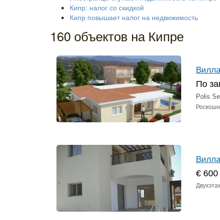
Кипр: налог со скидкой
Кипр повышает налог на недвижимость
160 объектов на Кипре
Вилла
По за
Polis S
Роскошн
Вилла
€ 600
Двухэта