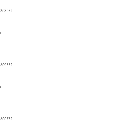
 258035
.
 256835
а.
 255735