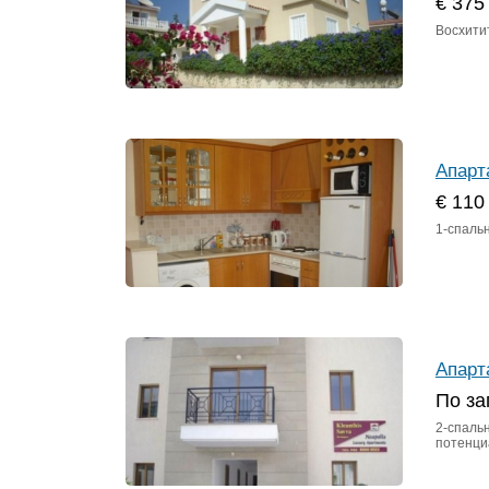
€ 375
Восхитит
Апарт
€ 110
1-спаль
Апарт
По за
2-спаль
потенци