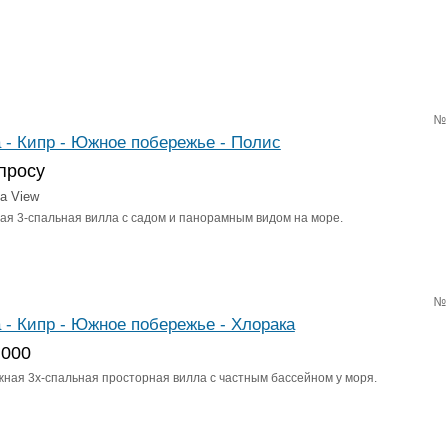
№
 - Кипр - Южное побережье - Полис
просу
ea View
ая 3-спальная вилла с садом и панорамным видом на море.
№
 - Кипр - Южное побережье - Хлорака
 000
жная 3х-спальная просторная вилла с частным бассейном у моря.