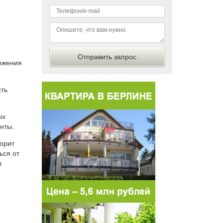
ожения
сть
ых
нты.
ворит
ься от
л