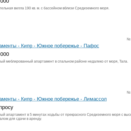
 000
ельная вилла 190 кв. м. с бассейном вблизи Средиземного моря.
№
аменты - Кипр - Южное побережье - Пафос
 000
ный меблированный апартамент в спальном районе недалеко от моря, Тала.
№
аменты - Кипр - Южное побережье - Лимассол
просу
ный апартамент в 5 минутах ходьбы от прекрасного Средиземного моря с выс
алом для сдачи в аренду.