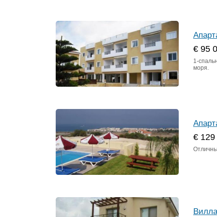
Апарт
€ 95 
1-спаль
моря.
Апарт
€ 129
Отличны
Вилла