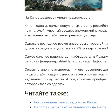
На Кипре дешевеет жилая недвижимость.
Кипр
– одна из самых популярных стран у российс
покупателей чудесный средиземноморский климат, 
и возможность стабильного рентного дохода.
Однако в последнее время инвесторы с тревогой н
домов в среднем опустилась на 2%, а квартир – на 
Самое сильное падение цен наблюдается в Фамагус
регионах (например, Айя-Напа, Ларнака, Пафос) в
Согласно мнению экспертом, ничего тревожного дл
лишь о стабилизации рынка, а также о привычном «
недвижимого имущества. А тем, кто хочет приобре
поторопиться со сделкой.
Читайте также:
Россияне получают гражданство Кипра
Иностранцы скупают недвижимость на Кипре