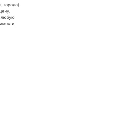
, города),
цену,
и любую
имости,