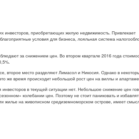
ких инвесторов, приобретающих жилую недвижимость. Привлекает
благоприятные условия для бизнеса, лояльная система налогообл
аблюдают за снижением цен. Во втором квартале 2016 года стоимо
0,5%.
е, второе место разделяют Лимасол и Никосия. Однако в некотор
 это же время происходит небольшой рост цен на виллы и апартаме
я инвесторов в текущей ситуации нет. Небольшое снижение цен го
сезонном» колебании цен. Поэтому не стоит паниковать и избавлят
сти жилье на живописном средиземноморском острове, имеет смыс