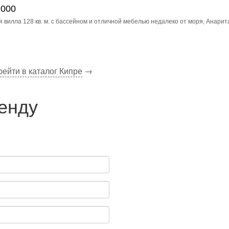
 000
 вилла 128 кв. м. с бассейном и отличной мебелью недалеко от моря, Анарит
ейти в каталог Кипре
→
ренду