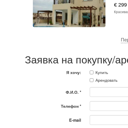
€ 299
Красивая
Пер
Заявка на покупку/а
Я хочу:
Купить
Арендовать
Ф.И.О.
*
Телефон
*
E-mail