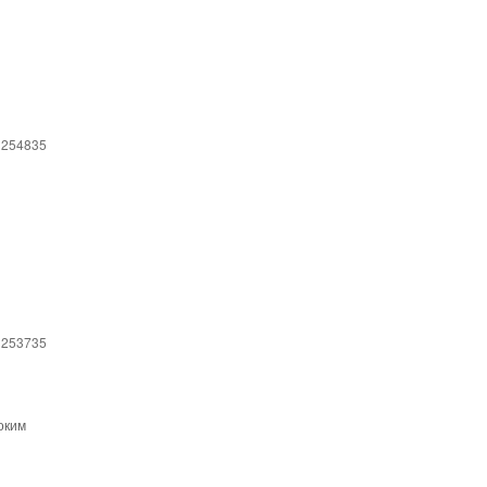
 254835
 253735
оким