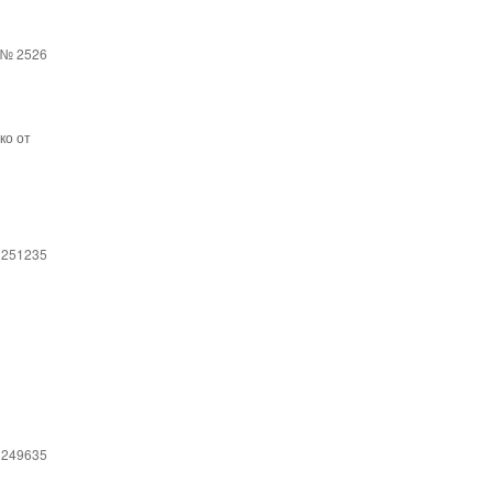
№ 2526
ко от
 251235
 249635