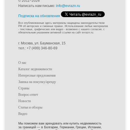
© 2011–2026
Написать нам письмо:
info@evrazn.ru
Подписка на обновления
Все опубликованные здесь материалы защищены законодательством
РФ об авторских и смежных правах. Использование любых материалов
- текстовых, графических или видео - возможно с нашего согласия, с
обязательным указанием активной ссылки на сайт evrazn.ru.
г. Москва, ул. Бауманская, 15
тел.: +7 (499) 346-80-69
О нас
Каталог недвижимости
Интересные предложения
Заявка на покупку/аренду
Страны
Вопрос-ответ
Новости
Статьи и обзоры
Видео
Мы поможем вам арендовать или купить недвижимость
за границей — в Болгарии, Германии, Греции, Испании,