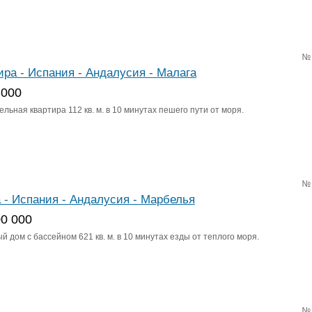
№
ира - Испания - Андалусия - Малага
 000
льная квартира 112 кв. м. в 10 минутах пешего пути от моря.
№
 - Испания - Андалусия - Марбелья
00 000
 дом с бассейном 621 кв. м. в 10 минутах езды от теплого моря.
№