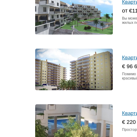
Кварт
от €1
Вы може
жилых п
Кварт
€ 96 
Помимо к
красивы
Кварт
€ 220
Просторн