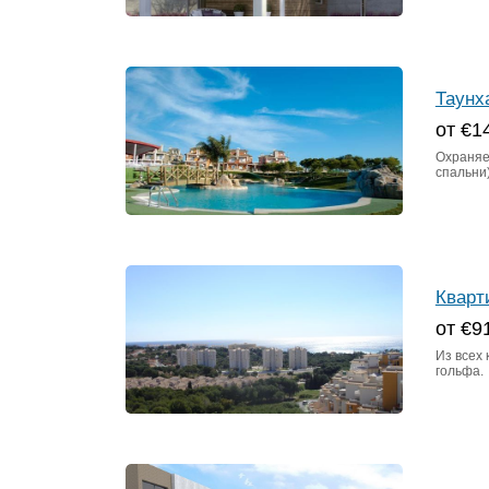
Таунх
от €1
Охраняе
спальни)
Кварт
от €9
Из всех
гольфа.