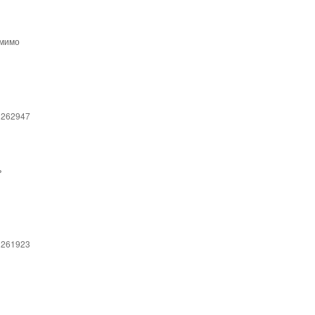
омимо
 262947
ь
 261923