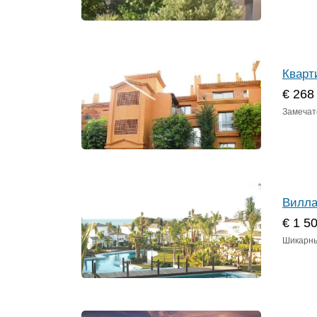
Кварт
€ 268
Замечате
Вилла
€ 1 5
Шикарный