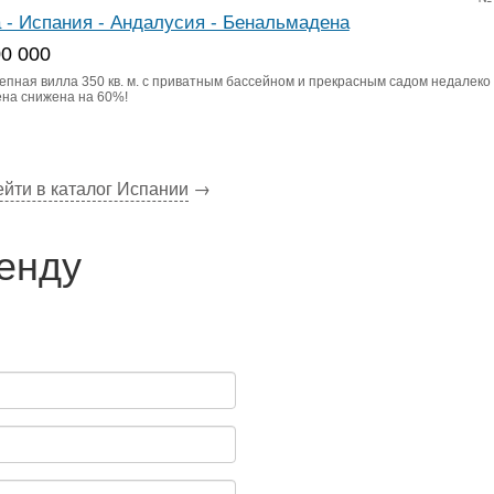
 - Испания - Андалусия - Бенальмадена
00 000
епная вилла 350 кв. м. с приватным бассейном и прекрасным садом недалеко
ена снижена на 60%!
йти в каталог Испании
→
ренду