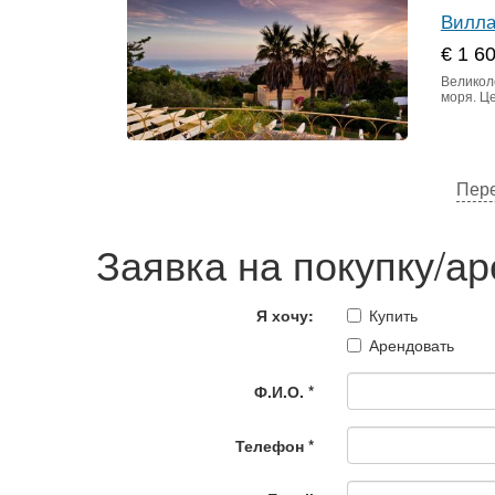
Вилла
€ 1 6
Великол
моря. Ц
Пере
Заявка на покупку/а
Я хочу:
Купить
Арендовать
Ф.И.О.
*
Телефон
*