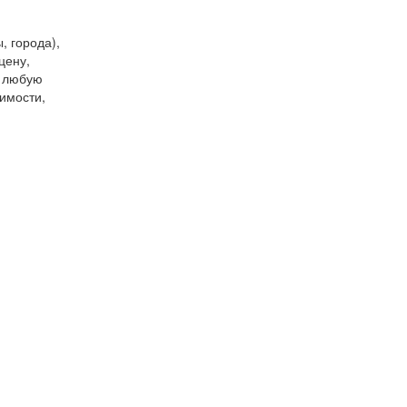
, города),
цену,
и любую
имости,