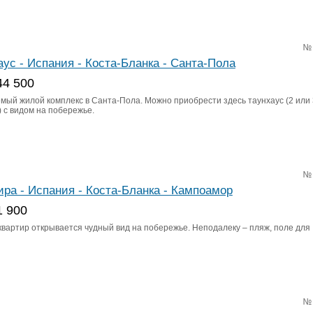
№
аус - Испания - Коста-Бланка - Санта-Пола
44 500
мый жилой комплекс в Санта-Пола. Можно приобрести здесь таунхаус (2 или 
 с видом на побережье.
№
ира - Испания - Коста-Бланка - Кампоамор
1 900
 квартир открывается чудный вид на побережье. Неподалеку – пляж, поле для
№