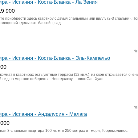
ира - Испания - Коста-Бланка - Ла Зения
19 900
те приобрести здесь квартиру с двумя спальнями или виллу (2-3 спальни). П
омещений здесь есть бассейн, сад.
№
ира - Испания - Коста-Бланка - Эль-Кампельо
600
омнат в квартирах есть уютные террасы (12 кв.м.), из окон открывается очен
й вид на морское побережье. Неподалеку – пляж Сан-Хуан.
№
ира - Испания - Андалусия - Малага
 000
ая 3-спальная квартира 100 кв. м. в 250 метрах от моря, Торремолинос.