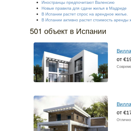
Иностранцы предпочитают Валенсию
Новые правила для сдачи жилья в Мадриде
В Испании растет спрос на арендное жилье.
В Испании активно растет стоимость аренды 
501 объект в Испании
Вилла
от €1
Совреме
Вилла
от €1
Отлично