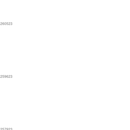
 260523
 259623
 257923