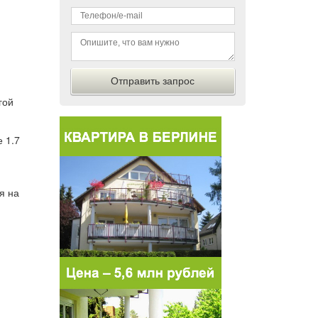
гой
 1.7
я на