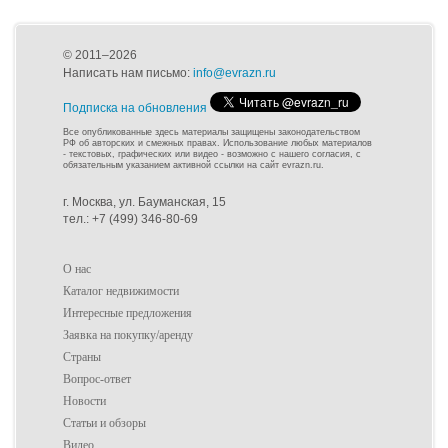
© 2011–2026
Написать нам письмо:
info@evrazn.ru
Подписка на обновления
Все опубликованные здесь материалы защищены законодательством
РФ об авторских и смежных правах. Использование любых материалов
- текстовых, графических или видео - возможно с нашего согласия, с
обязательным указанием активной ссылки на сайт evrazn.ru.
г. Москва, ул. Бауманская, 15
тел.: +7 (499) 346-80-69
О нас
Каталог недвижимости
Интересные предложения
Заявка на покупку/аренду
Страны
Вопрос-ответ
Новости
Статьи и обзоры
Видео