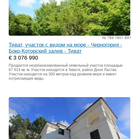
№ 789-1801-897
Тиват, участок с видом на море - Черногория -
Боко-Которский залив - Тиват
€ 3 076 990
Продается неурбанизированный земельный участок площадью
87.914 кв. м. Участок находится в Тивате, район Доня Ластва.
Участок находится на 300 метров над уровнем моря и имеет
потрясающие виды.