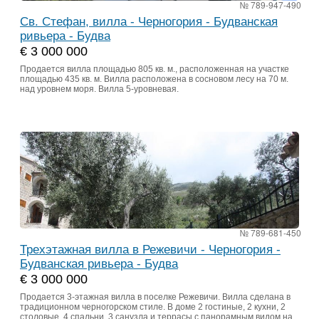
№ 789-947-490
Св. Стефан, вилла - Черногория - Будванская
ривьера - Будва
€ 3 000 000
Продается вилла площадью 805 кв. м., расположенная на участке
площадью 435 кв. м. Вилла расположена в сосновом лесу на 70 м.
над уровнем моря. Вилла 5-уровневая.
№ 789-681-450
Трехэтажная вилла в Режевичи - Черногория -
Будванская ривьера - Будва
€ 3 000 000
Продается 3-этажная вилла в поселке Режевичи. Вилла сделана в
традиционном черногорском стиле. В доме 2 гостиные, 2 кухни, 2
столовые, 4 спальни, 3 санузла и террасы с панорамным видом на