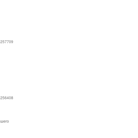
 257709
 256408
ешего