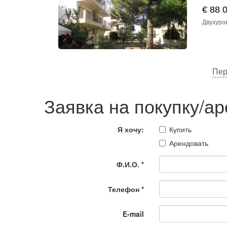
€ 88 
Двухуров
Пер
Заявка на покупку/а
Я хочу:
Купить
Арендовать
Ф.И.О.
*
Телефон
*
E-mail