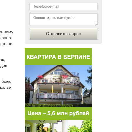
шенному
аконно
аже не
ак,
идев
е было
 жилье