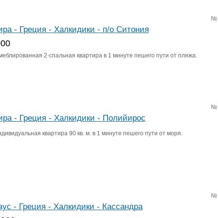
№
ира - Греция - Халкидики - п/о Ситония
000
меблированная 2-спальная квартира в 1 минуте пешего пути от пляжа.
№
ира - Греция - Халкидики - Полийирос
дивидуальная квартира 90 кв. м. в 1 минуте пешего пути от моря.
№
аус - Греция - Халкидики - Кассандра