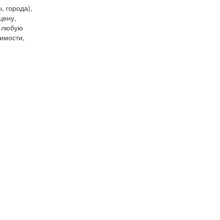
, города),
цену,
и любую
имости,