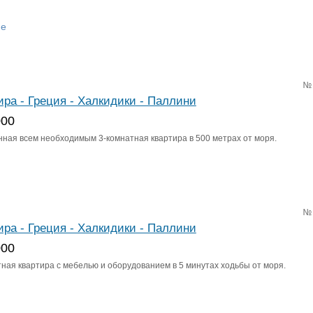
не
№
ира - Греция - Халкидики - Паллини
000
ная всем необходимым 3-комнатная квартира в 500 метрах от моря.
№
ира - Греция - Халкидики - Паллини
000
тная квартира с мебелью и оборудованием в 5 минутах ходьбы от моря.