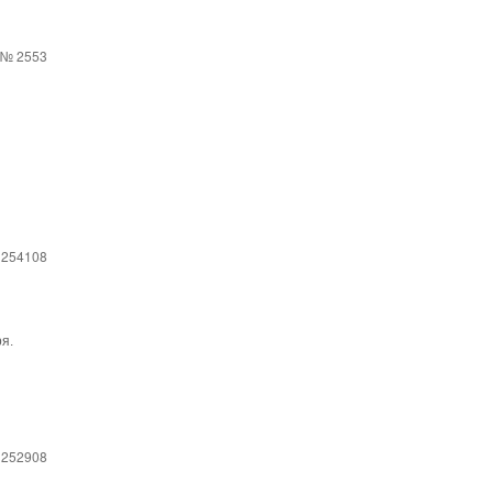
№ 2553
 254108
я.
 252908