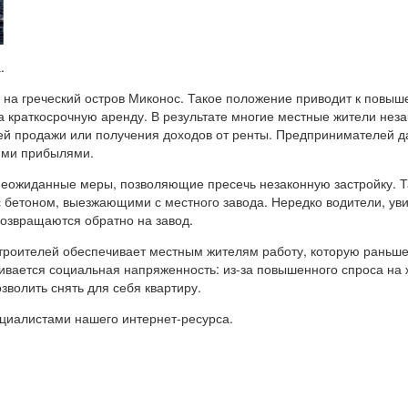
.
к на греческий остров Миконос. Такое положение приводит к повы
а краткосрочную аренду. В результате многие местные жители нез
ей продажи или получения доходов от ренты. Предпринимателей д
ими прибылями.
еожиданные меры, позволяющие пресечь незаконную застройку. Т
 бетоном, выезжающими с местного завода. Нередко водители, ув
озвращаются обратно на завод.
 строителей обеспечивает местным жителям работу, которую раньш
чивается социальная напряженность: из-за повышенного спроса на
зволить снять для себя квартиру.
циалистами нашего интернет-ресурса.