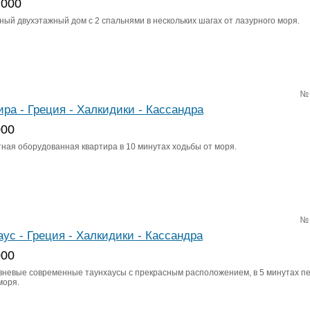
 000
ный двухэтажный дом с 2 спальнями в нескольких шагах от лазурного моря.
№
ира - Греция - Халкидики - Кассандра
000
тная оборудованная квартира в 10 минутах ходьбы от моря.
№
аус - Греция - Халкидики - Кассандра
000
вневые современные таунхаусы с прекрасным расположением, в 5 минутах п
моря.