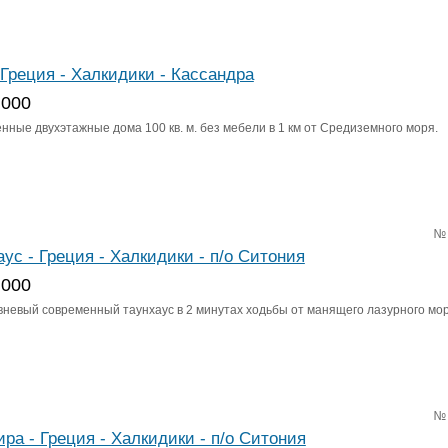
 Греция - Халкидики - Кассандра
 000
нные двухэтажные дома 100 кв. м. без мебели в 1 км от Средиземного моря.
№
аус - Греция - Халкидики - п/о Ситония
 000
вневый современный таунхаус в 2 минутах ходьбы от манящего лазурного мор
№
ира - Греция - Халкидики - п/о Ситония