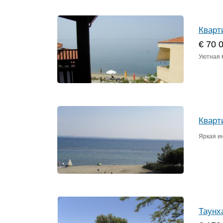
Кварт
€ 70 
Уютная 
Кварт
Яркая ин
Таунх