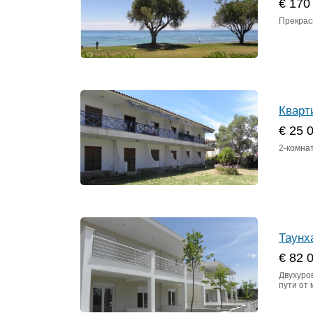
€ 170
Прекрас
Кварт
€ 25 
2-комна
Таунх
€ 82 
Двухуро
пути от 