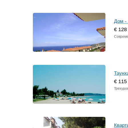
Дом -
€ 128
Совреме
Таунх
€ 115
Трехуро
Кварт