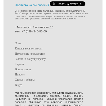
Подписка на обновления
Все опубликованные здесь материалы защищены законодательством
РФ об авторских и смежных правах. Использование любых материалов
- текстовых, графических или видео - возможно с нашего согласия, с
обязательным указанием активной ссылки на сайт evrazn.ru.
г. Москва, ул. Бауманская, 15
тел.: +7 (499) 346-80-69
О нас
Каталог недвижимости
Интересные предложения
Заявка на покупку/аренду
Страны
Вопрос-ответ
Новости
Статьи и обзоры
Видео
Мы поможем вам арендовать или купить недвижимость
за границей — в Болгарии, Германии, Греции, Испании,
на Кипре, в Таиланде, Турции и Черногории. Портал
содержит обширную базу объектов недвижимости:
дома и квартиры за границей, готовый бизнес,