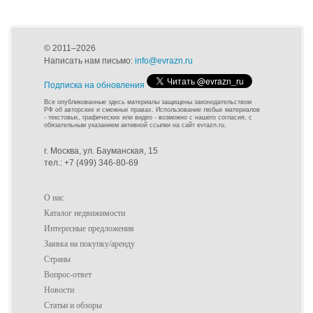
© 2011–2026
Написать нам письмо:
info@evrazn.ru
Подписка на обновления
Все опубликованные здесь материалы защищены законодательством
РФ об авторских и смежных правах. Использование любых материалов
- текстовых, графических или видео - возможно с нашего согласия, с
обязательным указанием активной ссылки на сайт evrazn.ru.
г. Москва, ул. Бауманская, 15
тел.: +7 (499) 346-80-69
О нас
Каталог недвижимости
Интересные предложения
Заявка на покупку/аренду
Страны
Вопрос-ответ
Новости
Статьи и обзоры