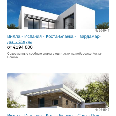
№ 264947
Вилла - Испания - Коста-Бланка - Гвардамар-
дель-Сегура
от €194 800
Современные удобные виллы в один этаж на побережье Коста-
Бланка.
№ 264547
Вилла - Испания - Коста-Бланка - Санта-Пола