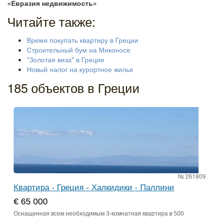
«Евразия недвижимость»
Читайте также:
Время покупать квартиру в Греции
Строительный бум на Миконосе
"Золотая виза" в Греции
Новый налог на курортное жилье
185 объектов в Греции
№ 261809
Квартира - Греция - Халкидики - Паллини
€ 65 000
Оснащенная всем необходимым 3-комнатная квартира в 500