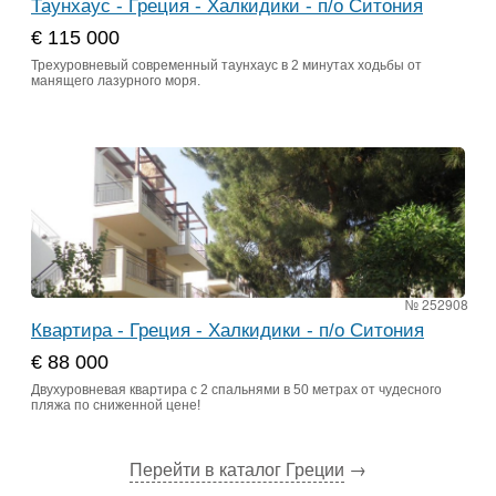
Таунхаус - Греция - Халкидики - п/о Ситония
€ 115 000
Трехуровневый современный таунхаус в 2 минутах ходьбы от
манящего лазурного моря.
№ 252908
Квартира - Греция - Халкидики - п/о Ситония
€ 88 000
Двухуровневая квартира с 2 спальнями в 50 метрах от чудесного
пляжа по сниженной цене!
Перейти в каталог Греции
→