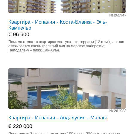
№ 262947
Квартира - Испания - Коста-Бланка - Эль-
Кампельо
€ 96 600
Помимо комнат в квартирах есть уютные террасы (12 кв.м.), из окон
открывается очень красивый вид на морское побережье.
Неподалеку – пляж Сан-Хуан.
№ 261923
Квартира - Испания - Андалусия - Малага
€ 220 000
Просторная 3-спальная квартира 100 кв. м. в 250 метрах от моря,