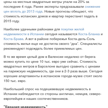
цены на местные квадратные метры упали на 20% за
последние 4 года. Ранее эксперты предсказывали
снижение
цен вплоть до 2013 года
. Новые прогнозы обещают, что
стоимость испанских домов и квартир перестанет падать в
2015 году.
Наиболее удачными районами для
покупки жилой
недвижимости в Испании
сегодня называются
Коста-Бланка
и
Коста-Брава
. А вот в районе побережья Коста-дель-Соль
стоимость жилья еще не достигла своего “дна”. Специалисты
рекомендуют подождать более приемлемых цен.
В то же время целый дом в Валенсии недалеко от берега
можно купить по цене 10 тыс. евро уже сейчас. Стоимость
квадратных метров в Барселоне выгодно сравнить с ценами
на парижскую недвиимость, где они в 2-3 раза выше. Сегодня
хорошие апартаменты в испанском городе-музее стоят около
150 тыс. евро.
Наибольший спрос на подешевевшую недвижимость в
Испании наблюдается со стороны англичан, немцев, северо-
европейцев и наших соотечественников.
"Евразия недвижимость"