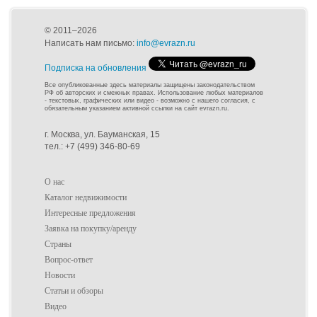
© 2011–2026
Написать нам письмо:
info@evrazn.ru
Подписка на обновления
Все опубликованные здесь материалы защищены законодательством
РФ об авторских и смежных правах. Использование любых материалов
- текстовых, графических или видео - возможно с нашего согласия, с
обязательным указанием активной ссылки на сайт evrazn.ru.
г. Москва, ул. Бауманская, 15
тел.: +7 (499) 346-80-69
О нас
Каталог недвижимости
Интересные предложения
Заявка на покупку/аренду
Страны
Вопрос-ответ
Новости
Статьи и обзоры
Видео