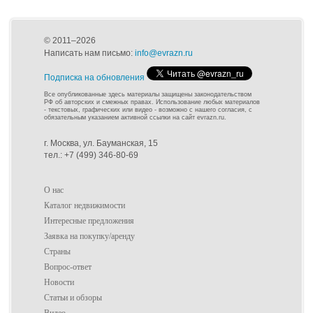
© 2011–2026
Написать нам письмо:
info@evrazn.ru
Подписка на обновления
Все опубликованные здесь материалы защищены законодательством
РФ об авторских и смежных правах. Использование любых материалов
- текстовых, графических или видео - возможно с нашего согласия, с
обязательным указанием активной ссылки на сайт evrazn.ru.
г. Москва, ул. Бауманская, 15
тел.: +7 (499) 346-80-69
О нас
Каталог недвижимости
Интересные предложения
Заявка на покупку/аренду
Страны
Вопрос-ответ
Новости
Статьи и обзоры
Видео