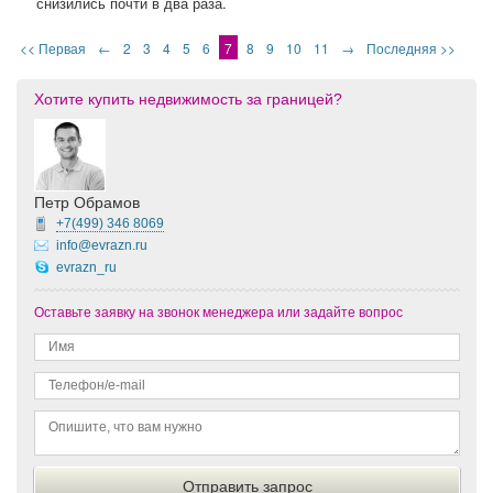
снизились почти в два раза.
<< Первая
←
2
3
4
5
6
7
8
9
10
11
→
Последняя >>
Хотите купить недвижимость за границей?
Петр Обрамов
+7(499)
346 8069
info@evrazn.ru
evrazn_ru
Оставьте заявку на звонок менеджера или задайте вопрос