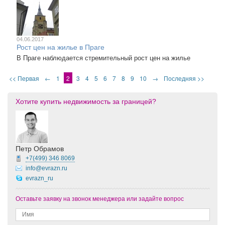
04.06.2017
Рост цен на жилье в Праге
В Праге наблюдается стремительный рост цен на жилье
<< Первая
←
1
2
3
4
5
6
7
8
9
10
→
Последняя >>
Хотите купить недвижимость за границей?
Петр Обрамов
+7(499)
346 8069
info@evrazn.ru
evrazn_ru
Оставьте заявку на звонок менеджера или задайте вопрос