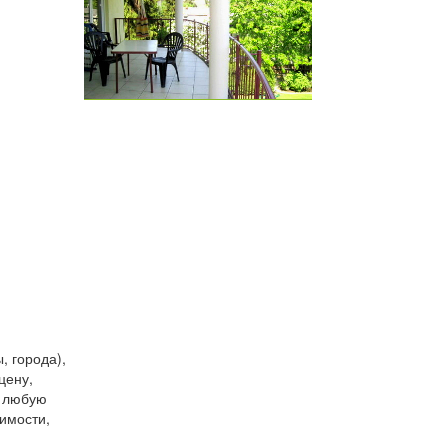
, города),
цену,
и любую
имости,