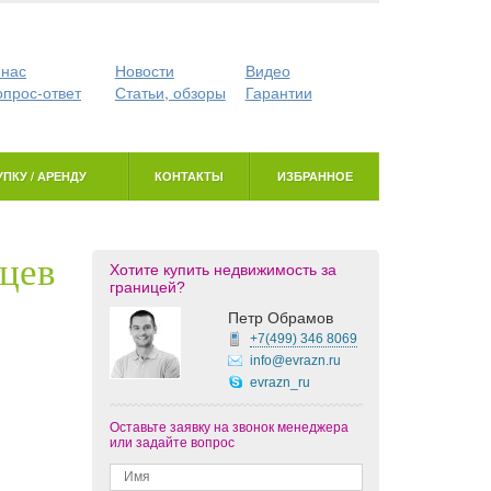
 нас
Новости
Видео
опрос-ответ
Статьи, обзоры
Гарантии
ПКУ / АРЕНДУ
КОНТАКТЫ
ИЗБРАННОЕ
ьцев
Хотите купить недвижимость за
границей?
Петр Обрамов
+7(499)
346 8069
info@evrazn.ru
evrazn_ru
Оставьте заявку на звонок менеджера
или задайте вопрос