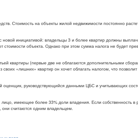
дств. Стоимость на объекты жилой недвижимости постоянно растет
 новой инициативой: владельцы 3 и более квартир должны выплач
от стоимости объекта. Однако при этом сумма налога не будет пр
етьей квартиры (первые две не облагаются дополнительными сбора
з своих «лишних» квартир он хочет облагать налогом, что позволит
ый оценщик, руководствующийся данными ЦБС и учитывающих сос
 лицо, имеющее более 33% доли владения. Если собственность в 
 они считаются одним владельцем.
ных вилл