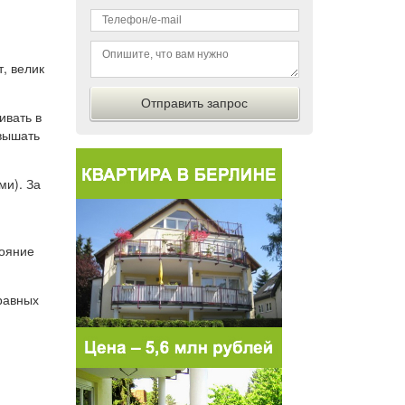
, велик
ивать в
евышать
ми). За
тояние
равных