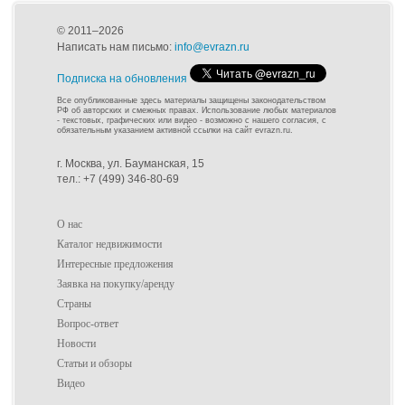
© 2011–2026
Написать нам письмо:
info@evrazn.ru
Подписка на обновления
Все опубликованные здесь материалы защищены законодательством
РФ об авторских и смежных правах. Использование любых материалов
- текстовых, графических или видео - возможно с нашего согласия, с
обязательным указанием активной ссылки на сайт evrazn.ru.
г. Москва, ул. Бауманская, 15
тел.: +7 (499) 346-80-69
О нас
Каталог недвижимости
Интересные предложения
Заявка на покупку/аренду
Страны
Вопрос-ответ
Новости
Статьи и обзоры
Видео