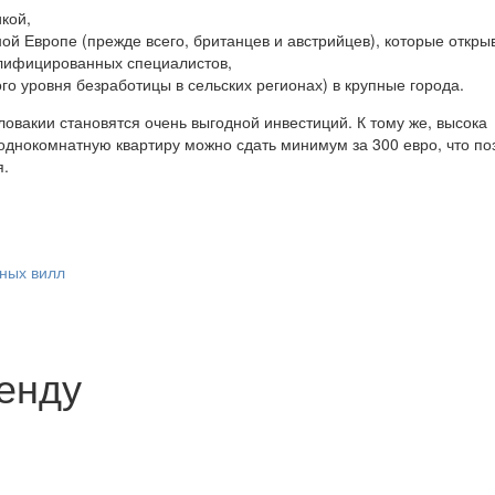
кой,
ой Европе (прежде всего, британцев и австрийцев), которые откры
алифицированных специалистов,
го уровня безработицы в сельских регионах) в крупные города.
овакии становятся очень выгодной инвестиций. К тому же, высока
 однокомнатную квартиру можно сдать минимум за 300 евро, что по
я.
ных вилл
ренду