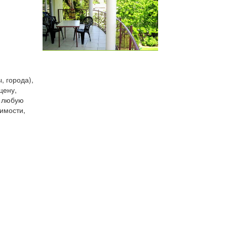
, города),
цену,
и любую
имости,