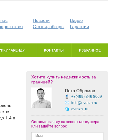
 нас
Новости
Видео
опрос-ответ
Статьи, обзоры
Гарантии
ПКУ / АРЕНДУ
КОНТАКТЫ
ИЗБРАННОЕ
Хотите купить недвижимость за
границей?
Петр Обрамов
+7(499)
346 8069
info@evrazn.ru
овень
evrazn_ru
ается
о 1.4 в
Оставьте заявку на звонок менеджера
или задайте вопрос