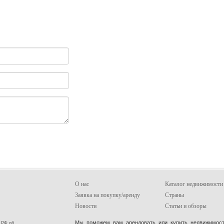
О нас
Каталог недвижимости
Заявка на покупку/аренду
Страны
Новости
Статьи и обзоры
Мы поможем вам арендовать или купить недвижимость
 РФ об