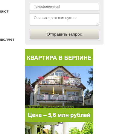
вают
зволяет