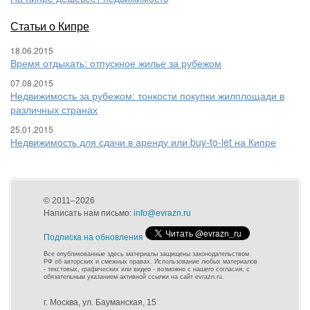
Статьи о Кипре
18.06.2015
Время отдыхать: отпускное жилье за рубежом
07.08.2015
Недвижимость за рубежом: тонкости покупки жилплощади в
различных странах
25.01.2015
Недвижимость для сдачи в аренду или buy-to-let на Кипре
© 2011–2026
Написать нам письмо:
info@evrazn.ru
Подписка на обновления
Все опубликованные здесь материалы защищены законодательством
РФ об авторских и смежных правах. Использование любых материалов
- текстовых, графических или видео - возможно с нашего согласия, с
обязательным указанием активной ссылки на сайт evrazn.ru.
г. Москва, ул. Бауманская, 15