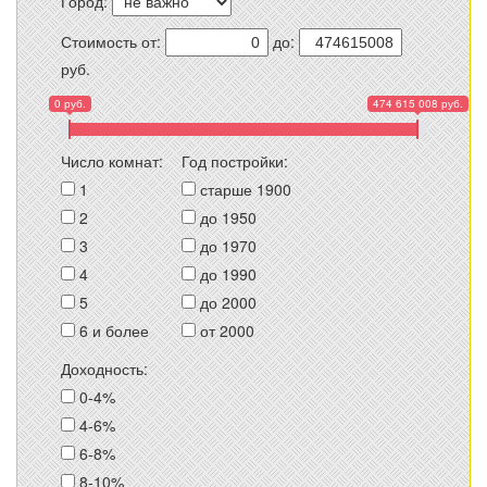
Город:
Стоимость от:
до:
руб.
0 руб.
474 615 008 руб.
Число комнат:
Год постройки:
1
старше 1900
2
до 1950
3
до 1970
4
до 1990
5
до 2000
6 и более
от 2000
Доходность:
0-4%
4-6%
6-8%
8-10%