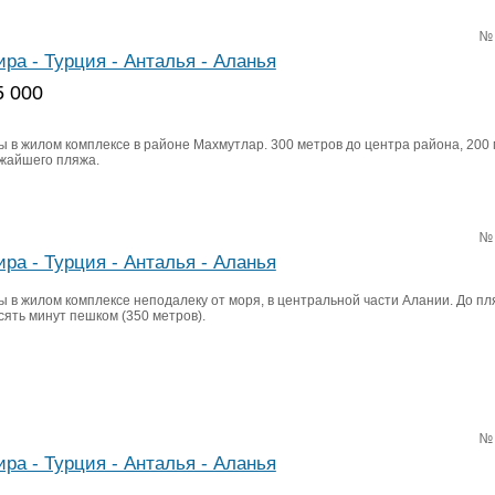
№
ира - Турция - Анталья - Аланья
5 000
ы в жилом комплексе в районе Махмутлар. 300 метров до центра района, 200
ижайшего пляжа.
№
ира - Турция - Анталья - Аланья
ы в жилом комплексе неподалеку от моря, в центральной части Алании. До пл
сять минут пешком (350 метров).
№
ира - Турция - Анталья - Аланья