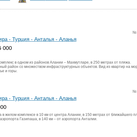
№
ира - Турция - Анталья - Аланья
6 000
омплекс в одном из районов Алании – Махмутларе, в 250 метрах от пляжа.
ный район со множеством инфраструктурных объектов. Вид из квартир на мо
ье и горы.
№
ира - Турция - Анталья - Аланья
000
 в жилом комплексе в 10 км от центра Алании, в 150 метрах от ближайшего пл
 аэропорта Газипаша, в 140 км – от аэропорта Анталии.