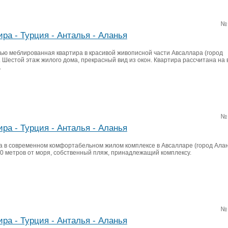
№
ира - Турция - Анталья - Аланья
ью меблированная квартира в красивой живописной части Авсаллара (город
 Шестой этаж жилого дома, прекрасный вид из окон. Квартира рассчитана на
.
№
ира - Турция - Анталья - Аланья
а в современном комфортабельном жилом комплексе в Авсалларе (город Алан
50 метров от моря, собственный пляж, принадлежащий комплексу.
№
ира - Турция - Анталья - Аланья