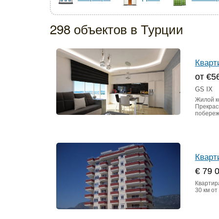
298 объектов в Турции
Кварт
от €5
GS IX
Жилой к
Прекрас
побереж
Кварт
€ 79 
Квартира
30 км от