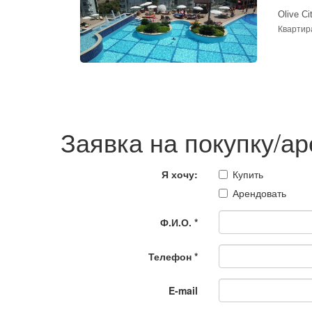
Olive Ci
Квартира
Заявка на покупку/а
Я хочу:
Купить
Арендовать
Ф.И.О.
*
Телефон
*
E-mail