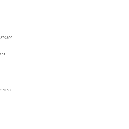
а
 270856
в от
 270756