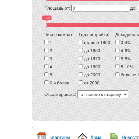
Площадь от:
до:
2
0 м
Число комнат:
Год постройки:
Доходность
1
старше 1900
0-4%
2
до 1950
4-6%
3
до 1970
6-8%
4
до 1990
8-10%
5
до 2000
больше 
6 и более
от 2000
Отсортировать:
Квартиры
Дома
Новост