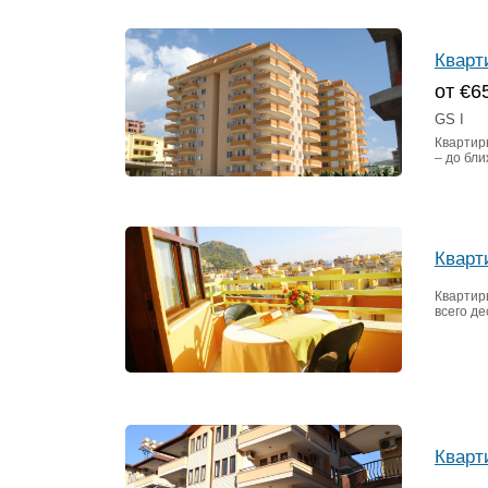
Кварт
от €6
GS I
Квартир
– до бл
Кварт
Квартир
всего де
Кварт