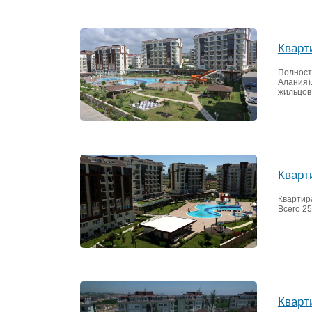
Кварт
Полност
Алания).
жильцов
Кварт
Квартир
Всего 2
Кварт