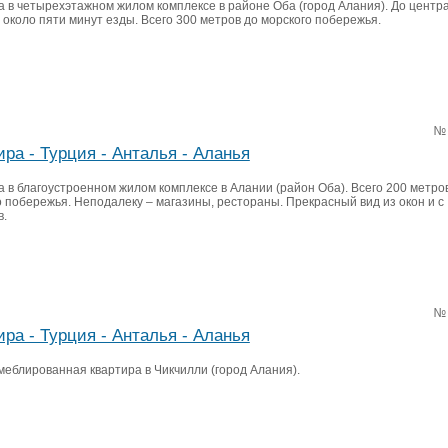
а в четырехэтажном жилом комплексе в районе Оба (город Алания). До центр
 около пяти минут езды. Всего 300 метров до морского побережья.
№
ира - Турция - Анталья - Аланья
 в благоустроенном жилом комплексе в Алании (район Оба). Всего 200 метро
о побережья. Неподалеку – магазины, рестораны. Прекрасный вид из окон и с
в.
№
ира - Турция - Анталья - Аланья
меблированная квартира в Чикчилли (город Алания).