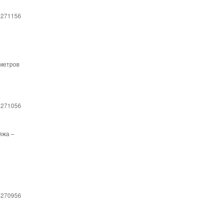
 271156
 метров
 271056
яжа –
 270956