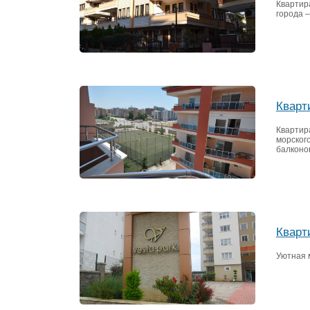
Квартир
города –
Кварт
Квартира
морског
балконо
Кварт
Уютная 