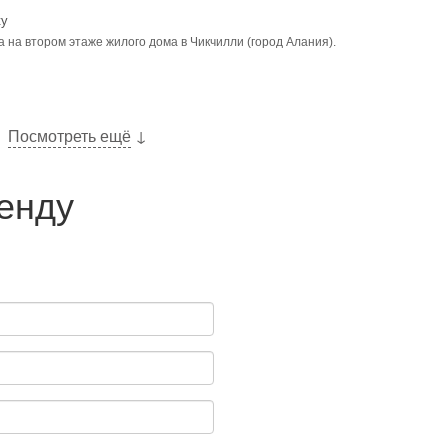
ty
 на втором этаже жилого дома в Чикчилли (город Алания).
Посмотреть ещё
↓
ренду