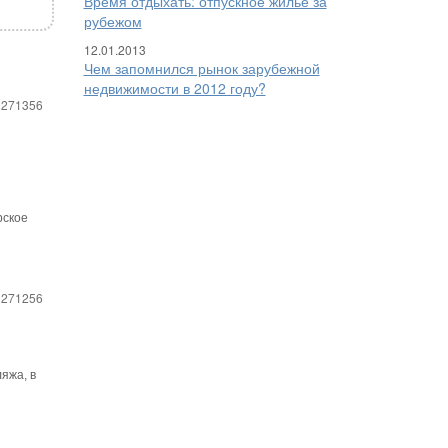
Время отдыхать: отпускное жилье за
рубежом
12.01.2013
Чем запомнился рынок зарубежной
недвижимости в 2012 году?
 271356
рское
 271256
яжа, в