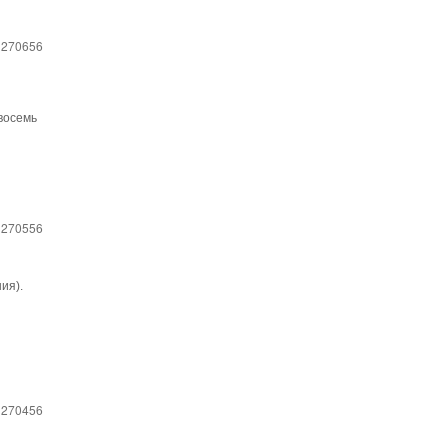
 270656
 восемь
 270556
ия).
 270456