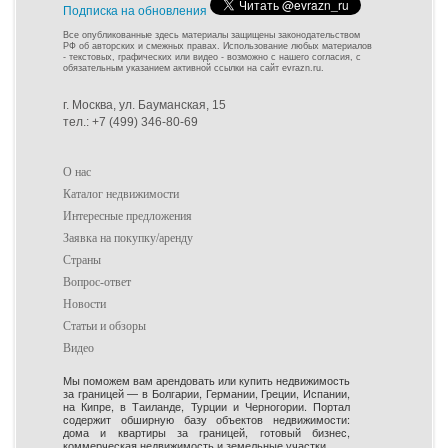
Подписка на обновления
Все опубликованные здесь материалы защищены законодательством
РФ об авторских и смежных правах. Использование любых материалов
- текстовых, графических или видео - возможно с нашего согласия, с
обязательным указанием активной ссылки на сайт evrazn.ru.
г. Москва, ул. Бауманская, 15
тел.: +7 (499) 346-80-69
О нас
Каталог недвижимости
Интересные предложения
Заявка на покупку/аренду
Страны
Вопрос-ответ
Новости
Статьи и обзоры
Видео
Мы поможем вам арендовать или купить недвижимость
за границей — в Болгарии, Германии, Греции, Испании,
на Кипре, в Таиланде, Турции и Черногории. Портал
содержит обширную базу объектов недвижимости:
дома и квартиры за границей, готовый бизнес,
коммерческая недвижимость и земельные участки.