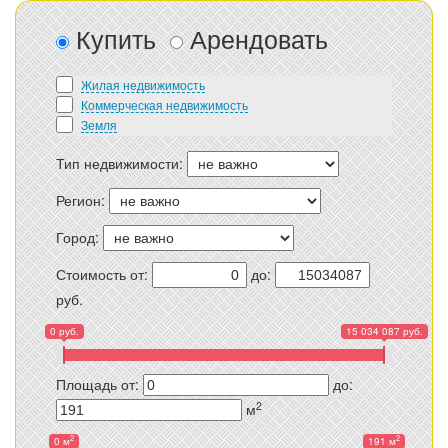
Купить
Арендовать
Жилая недвижимость
Коммерческая недвижимость
Земля
Тип недвижимости:
Регион:
Город:
Стоимость от:
до:
руб.
0 руб.
15 034 087 руб.
Площадь от:
до:
2
м
2
2
0 м
191 м