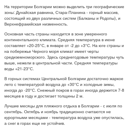
На территории Болгарии можно выделить три географические
зоны: Дунайская равнина, Стара-Планина - горный массив,
состоящий из двух различных систем (Балканы и Родопы), и
Верхнефракийская низменность.
Основная часть страны находится в зоне умеренного
континентального климата. Средняя температура в июне
составляет +20-25°С, в январе от -2 до +3°С. На юге страны и
на побережье Черного моря климат имеет черты
средиземноморского. Здесь среднегодовые температуры чуть
выше, нежели в центральной части. Средняя температуры
воды +21-23°С.
В горных системах Центральной Болгарии достаточно жаркое
лето с температурой воздуха до +30°С и холодные зимы,
иногда до -20°С. Снежный покров в горах иногда держится 7-8
месяцев в году и достигает толщины 2 м.
Лучшие месяцы для пляжного отдыха в Болгарии - с июля по
сентябрь. Октябрь и ноябрь традиционно считаются не
курортными месяцами - температура воздуха уже опустилась,
а снег в горах еще не устойчив.